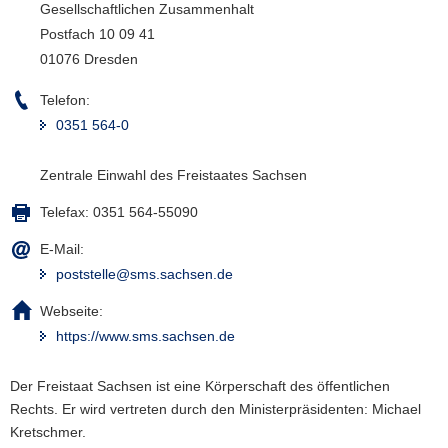
Gesellschaftlichen Zusammenhalt
a
Postfach 10 09 41
v
01076 Dresden
i
g
Telefon:
a
0351 564-0
t
i
Zentrale Einwahl des Freistaates Sachsen
o
n
Telefax:
0351 564-55090
E-Mail:
poststelle@sms.sachsen.de
Webseite:
https://www.sms.sachsen.de
Der Freistaat Sachsen ist eine Körperschaft des öffentlichen
Rechts. Er wird vertreten durch den Ministerpräsidenten: Michael
Kretschmer.