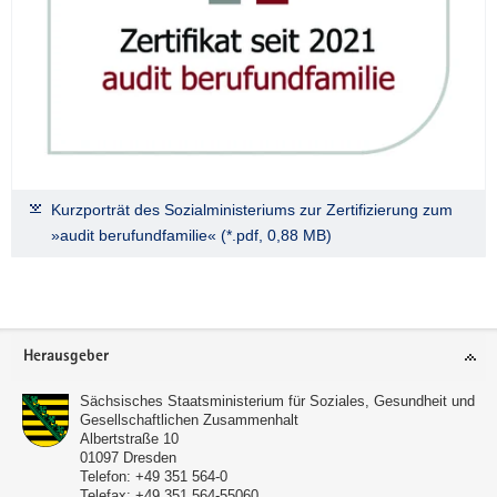
Kurzporträt des Sozialministeriums zur Zertifizierung zum
»audit berufundfamilie« (*.pdf, 0,88 MB)
Footer-
Herausgeber
Bereich
Sächsisches Staatsministerium für Soziales, Gesundheit und
Gesellschaftlichen Zusammenhalt
Albertstraße 10
01097
Dresden
Telefon:
+49 351 564-0
Telefax:
+49 351 564-55060