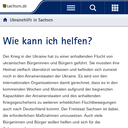
P
H
F
o
a
o
r
u
o
Ukrainehilfe in Sachsen
t
p
t
a
t
e
l
i
r
Wie kann ich helfen?
Hauptinhalt
ü
n
-
b
h
B
e
a
e
Der Krieg in der Ukraine hat zu einer anhaltenden Flucht von
r
l
r
ukrainischen Bürgerinnen und Bürgern geführt. Sie mussten ihre
g
t
e
Heimat vielfach überstürzt verlassen und befinden sich zumeist
r
i
noch in den Anrainerstaaten der Ukraine. Es wird von den
e
c
internationalen Organisationen damit gerechnet, dass es in den
i
h
kommenden Wochen und Monaten aufgrund der begrenzten
f
Kapazitäten der Anrainerstaaten und des anhaltenden
e
Kriegsgeschehens zu weiteren erheblichen Fluchtbewegungen
n
auch nach Deutschland kommt. Der Freistaat Sachsen ist dabei,
d
die erforderlichen Maßnahmen umzusetzen. Auch viele
e
Bürgerinnen und Bürger wollen helfen und sich für die
N