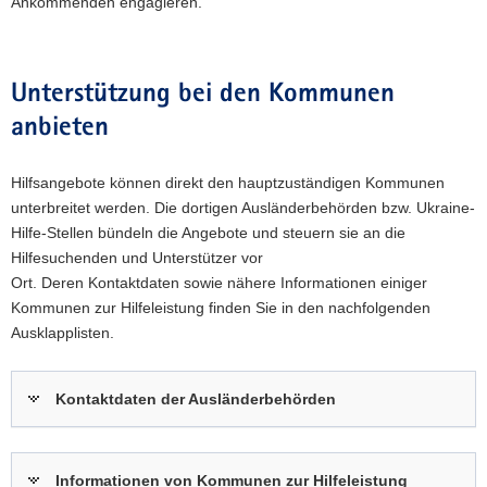
Ankommenden engagieren.
a
v
i
Unterstützung bei den Kommunen
g
anbieten
a
t
i
Hilfsangebote können direkt den hauptzuständigen Kommunen
o
unterbreitet werden. Die dortigen Ausländerbehörden bzw. Ukraine-
n
Hilfe-Stellen bündeln die Angebote und steuern sie an die
Hilfesuchenden und Unterstützer vor
Ort. Deren Kontaktdaten sowie nähere Informationen einiger
Kommunen zur Hilfeleistung finden Sie in den nachfolgenden
Ausklapplisten.
Kontaktdaten der Ausländerbehörden
Informationen von Kommunen zur Hilfeleistung