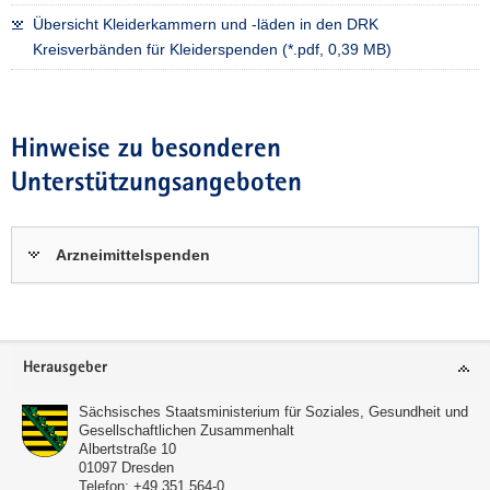
Übersicht Kleiderkammern und -läden in den DRK
Kreisverbänden für Kleiderspenden (*.pdf, 0,39 MB)
Hinweise zu besonderen
Unterstützungsangeboten
Arzneimittelspenden
Footer-
Herausgeber
Bereich
Sächsisches Staatsministerium für Soziales, Gesundheit und
Gesellschaftlichen Zusammenhalt
Albertstraße 10
01097
Dresden
Telefon:
+49 351 564-0