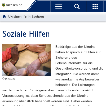
P
H
F
o
a
o
r
u
o
Ukrainehilfe in Sachsen
t
p
t
a
t
e
l
i
r
Soziale Hilfen
Hauptinhalt
ü
n
-
b
h
B
e
a
e
Bedürftige aus der Ukraine
r
l
r
haben Anspruch auf Hilfen zur
g
t
e
Sicherung des
r
i
Lebensunterhalts, für die
e
c
Gesundheitsversorgung und die
i
h
Integration. Sie werden damit
f
© pixabay
wie anerkannte Asylbewerber
e
behandelt. Die Leistungen
n
werden nach dem Sozialgesetzbuch vom Jobcenter gewährt.
d
Voraussetzung ist, dass Schutzsuchende aus der Ukraine
e
erkennungsdienstlich behandelt worden sind. Dabei werden
N