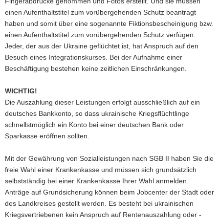
Fingerabdrücke genommen und Fotos erstellt. Und sie müssen
a
einen Aufenthaltstitel zum vorübergehenden Schutz beantragt
v
haben und somit über eine sogenannte Fiktionsbescheinigung bzw.
i
einen Aufenthaltstitel zum vorübergehenden Schutz verfügen.
g
Jeder, der aus der Ukraine geflüchtet ist, hat Anspruch auf den
a
Besuch eines Integrationskurses. Bei der Aufnahme einer
t
Beschäftigung bestehen keine zeitlichen Einschränkungen.
i
o
WICHTIG!
n
Die Auszahlung dieser Leistungen erfolgt ausschließlich auf ein
deutsches Bankkonto, so dass ukrainische Kriegsflüchtlinge
schnellstmöglich ein Konto bei einer deutschen Bank oder
Sparkasse eröffnen sollten.
Mit der Gewährung von Sozialleistungen nach SGB II haben Sie die
freie Wahl einer Krankenkasse und müssen sich grundsätzlich
selbstständig bei einer Krankenkasse Ihrer Wahl anmelden.
Anträge auf Grundsicherung können beim Jobcenter der Stadt oder
des Landkreises gestellt werden. Es besteht bei ukrainischen
Kriegsvertriebenen kein Anspruch auf Rentenauszahlung oder -